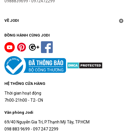
0988839699
-
0972472299
VỀ JODI
ĐỒNG HÀNH CÙNG JODI
HỆ THỐNG CỬA HÀNG
Thời gian hoạt động
7h00-21h00 - T2- CN
Văn phòng Jodi
69/40 Nguyễn Gia Trí, P.Thạnh Mỹ Tây, TP.HCM
098 883 9699 - 097 247 2299