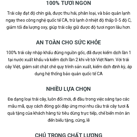
100% TƯƠI NGON
Trái cây đạt độ chín già, được thu hái, phân loại, và bảo quản lạnh
ngay theo công nghệ quốc tế CA, trữ lạnh ở nhiệt độ thấp 0-5 độ C,
giảm tối đa lượng oxy, giúp trái cây giữ được độ tươi ngon lâu hơn.
AN TOÀN CHO SỨC KHỎE
100% trái cây nhập khẩu đúng nguồn gốc, đã được kiểm dịch lần 1
tại nước xuất khẩu và kiểm dịch lần 2 khi về tới Việt Nam. Với trái
cây Việt, giám sát chặt chẽ quy trình sản xuất, kiểm dịch định kỳ, áp
dụng hệ thống bảo quản quốc tế CA
NHIỀU LỰA CHỌN
Đa dạng loại trái cây, luôn đổi mới, đi đầu trong việc sáng tạo các
mẫu mã, quy cách đóng gói đáp ứng mọi nhu cầu trái cây tươi &
quà tặng của khách hàng từ tiêu dùng trực tiếp, chế biến món ăn
đến biếu tặng, cúng, lễ
CHÚ TRỌNG CHẤT LƯỢNG