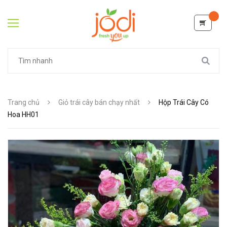
Trang chủ
Giỏ trái cây bán chạy nhất
Hộp Trái Cây Có
Hoa HH01