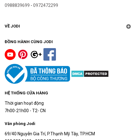
0988839699
-
0972472299
VỀ JODI
ĐỒNG HÀNH CÙNG JODI
HỆ THỐNG CỬA HÀNG
Thời gian hoạt động
7h00-21h00 - T2- CN
Văn phòng Jodi
69/40 Nguyễn Gia Trí, P.Thạnh Mỹ Tây, TP.HCM