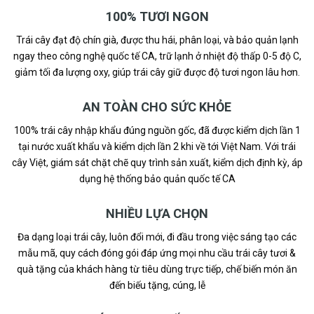
100% TƯƠI NGON
Trái cây đạt độ chín già, được thu hái, phân loại, và bảo quản lạnh
ngay theo công nghệ quốc tế CA, trữ lạnh ở nhiệt độ thấp 0-5 độ C,
giảm tối đa lượng oxy, giúp trái cây giữ được độ tươi ngon lâu hơn.
AN TOÀN CHO SỨC KHỎE
100% trái cây nhập khẩu đúng nguồn gốc, đã được kiểm dịch lần 1
tại nước xuất khẩu và kiểm dịch lần 2 khi về tới Việt Nam. Với trái
cây Việt, giám sát chặt chẽ quy trình sản xuất, kiểm dịch định kỳ, áp
dụng hệ thống bảo quản quốc tế CA
NHIỀU LỰA CHỌN
Đa dạng loại trái cây, luôn đổi mới, đi đầu trong việc sáng tạo các
mẫu mã, quy cách đóng gói đáp ứng mọi nhu cầu trái cây tươi &
quà tặng của khách hàng từ tiêu dùng trực tiếp, chế biến món ăn
đến biếu tặng, cúng, lễ